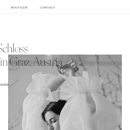
BOUTIQUE
CONTACT
Portfolio
Schloss
Film
n Graz, Austria
Videos
ustria
Journal
About